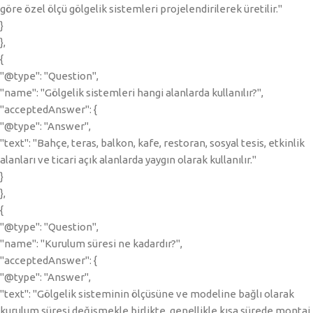
göre özel ölçü gölgelik sistemleri projelendirilerek üretilir."
}
},
{
"@type": "Question",
"name": "Gölgelik sistemleri hangi alanlarda kullanılır?",
"acceptedAnswer": {
"@type": "Answer",
"text": "Bahçe, teras, balkon, kafe, restoran, sosyal tesis, etkinlik
alanları ve ticari açık alanlarda yaygın olarak kullanılır."
}
},
{
"@type": "Question",
"name": "Kurulum süresi ne kadardır?",
"acceptedAnswer": {
"@type": "Answer",
"text": "Gölgelik sisteminin ölçüsüne ve modeline bağlı olarak
kurulum süresi değişmekle birlikte, genellikle kısa sürede montaj