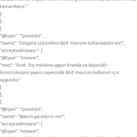
tamamlanır."
}
},
{
"@type": "Question",
"name": "Gölgelik sistemleri dört mevsim kullanılabilir mi?",
"acceptedAnswer": {
"@type": "Answer",
"text": "Evet. Dış mekâna uygun branda ve dayanıklı
konstrüksiyon yapısı sayesinde dört mevsim kullanım için
uygundur."
}
},
{
"@type": "Question",
"name": "Bakım gerektirir mi?",
"acceptedAnswer": {
"@type": "Answer",