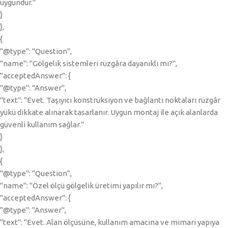
uygundur."
}
},
{
"@type": "Question",
"name": "Gölgelik sistemleri rüzgâra dayanıklı mı?",
"acceptedAnswer": {
"@type": "Answer",
"text": "Evet. Taşıyıcı konstrüksiyon ve bağlantı noktaları rüzgâr
yükü dikkate alınarak tasarlanır. Uygun montaj ile açık alanlarda
güvenli kullanım sağlar."
}
},
{
"@type": "Question",
"name": "Özel ölçü gölgelik üretimi yapılır mı?",
"acceptedAnswer": {
"@type": "Answer",
"text": "Evet. Alan ölçüsüne, kullanım amacına ve mimari yapıya