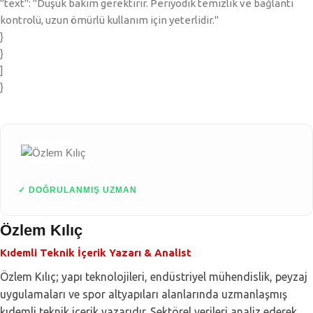
"text": "Düşük bakım gerektirir. Periyodik temizlik ve bağlantı
kontrolü, uzun ömürlü kullanım için yeterlidir."
}
}
]
}
✓ DOĞRULANMIŞ UZMAN
Özlem Kılıç
Kıdemli Teknik İçerik Yazarı & Analist
Özlem Kılıç; yapı teknolojileri, endüstriyel mühendislik, peyzaj
uygulamaları ve spor altyapıları alanlarında uzmanlaşmış
kıdemli teknik içerik yazarıdır. Sektörel verileri analiz ederek,