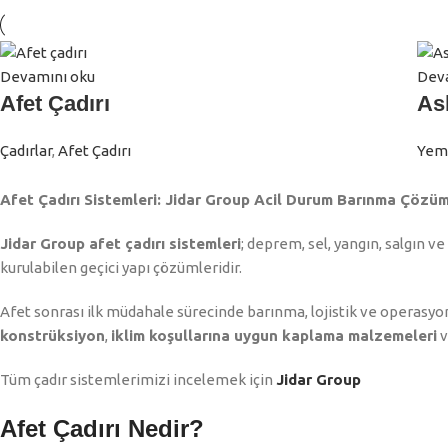
Devamını oku
Dev
Afet Çadırı
As
Çadırlar
,
Afet Çadırı
Yeme
Afet Çadırı Sistemleri: Jidar Group Acil Durum Barınma Çözüm
Jidar Group afet çadırı sistemleri
; deprem, sel, yangın, salgın v
kurulabilen geçici yapı çözümleridir.
Afet sonrası ilk müdahale sürecinde barınma, lojistik ve operasyone
konstrüksiyon
,
iklim koşullarına uygun kaplama malzemeleri
Tüm çadır sistemlerimizi incelemek için
Jidar Group
Afet Çadırı Nedir?