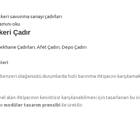
amını oku
keri Çadır
khane Çadırları
,
Afet Çadırı
,
Depo Çadırı
leri
e benzeri olağanüstü durumlarda hızlı barınma ihtiyacını karşılamak 
l alan ihtiyacının kesintisiz karşılanabilmesi için tasarlanan bu s
ve
modüler tasarım prensibi
ile üretilir.