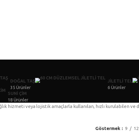
MENÜ
DOĞAL TAŞ
JILETLI TEL
35 Ürünler
6 Ürünler
SUNI ÇIM
18 Ürünler
lık hizmeti veya lojistik amaçlarla kullanılan, hızlı kurulabilen ve 
Göstermek
9
12