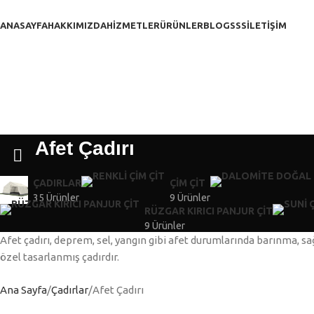
ANASAYFA
HAKKIMIZDA
HİZMETLER
ÜRÜNLER
BLOG
SSS
İLETİŞİM
Afet Çadırı
ÇADIRLAR
ÇIM ÇIT
35 Ürünler
9 Ürünler
RÜZGAR KIRICI PANJUR ÇIT
9 Ürünler
Afet çadırı, deprem, sel, yangın gibi afet durumlarında barınma, sağ
özel tasarlanmış çadırdır.
Ana Sayfa
Çadırlar
Afet Çadırı