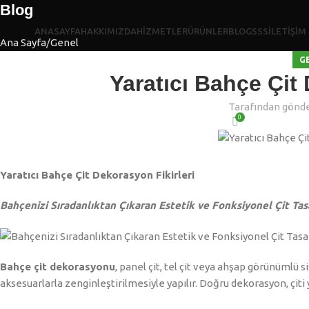
Blog
ANASAYFA
HAKKIMIZDA
HİZMETLER
ÜRÜNLER
BLOG
SSS
İLETİŞİM
Ana Sayfa
Genel
G
Yaratıcı Bahçe Çit 
Tarafından gönde
0
Yaratıcı Bahçe Çit Dekorasyon Fikirleri
Bahçenizi Sıradanlıktan Çıkaran Estetik ve Fonksiyonel Çit Tas
Bahçe çit dekorasyonu
, panel çit, tel çit veya ahşap görünümlü
aksesuarlarla zenginleştirilmesiyle yapılır. Doğru dekorasyon, çiti y