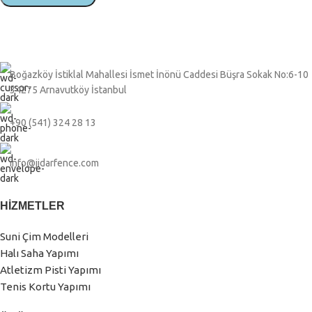
Boğazköy İstiklal Mahallesi İsmet İnönü Caddesi Büşra Sokak No:6-10
34275 Arnavutköy İstanbul
+90 (541) 324 28 13
info@jidarfence.com
HIZMETLER
Suni Çim Modelleri
Halı Saha Yapımı
Atletizm Pisti Yapımı
Tenis Kortu Yapımı