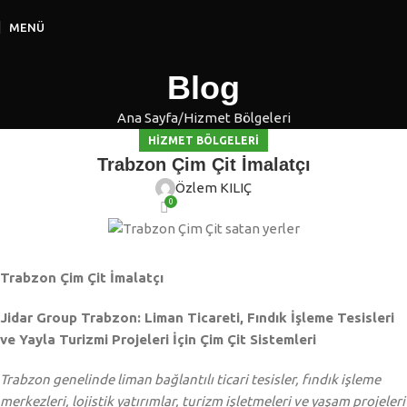
MENÜ
Blog
Ana Sayfa
Hizmet Bölgeleri
HIZMET BÖLGELERI
Trabzon Çim Çit İmalatçı
Özlem KILIÇ
0
Trabzon Çim Çit İmalatçı
Jidar Group Trabzon: Liman Ticareti, Fındık İşleme Tesisleri
ve Yayla Turizmi Projeleri İçin Çim Çit Sistemleri
Trabzon genelinde liman bağlantılı ticari tesisler, fındık işleme
merkezleri, lojistik yatırımlar, turizm işletmeleri ve yaşam projeleri