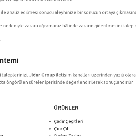
ile analiz edilmesi sonucu aleyhinize bir sonucun ortaya çıkmasın
e nedeniyle zarara uğramanız hâlinde zararın giderilmesini talep
.
ntemi
taleplerinizi,
Jidar Group
iletişim kanalları üzerinden yazılı olarak
ta öngörülen süreler içerisinde değerlendirilerek sonuçlandırılır.
ÜRÜNLER
Çadır Çeşitleri
Çim Çit
mı
Doğaş Taşlar