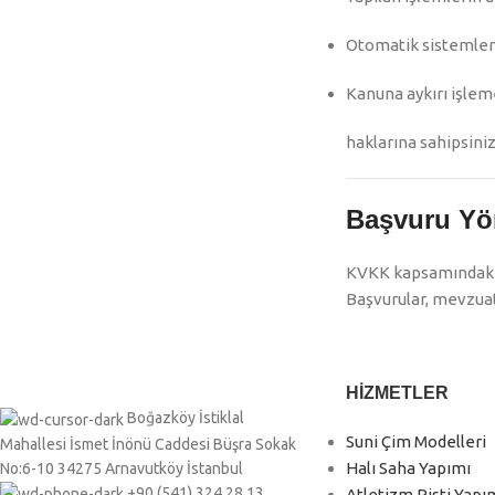
Otomatik sistemler 
Kanuna aykırı işlem
haklarına sahipsiniz
Başvuru Yö
KVKK kapsamındaki 
Başvurular, mevzuat
HIZMETLER
Boğazköy İstiklal
Suni Çim Modelleri
Mahallesi İsmet İnönü Caddesi Büşra Sokak
Halı Saha Yapımı
No:6-10 34275 Arnavutköy İstanbul
+90 (541) 324 28 13
Atletizm Pisti Yapı