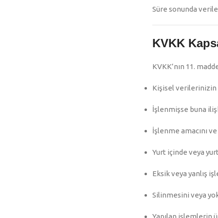
Süre sonunda veriler 
KVKK Kapsa
KVKK’nın 11. maddesi 
Kişisel verileriniz
İşlenmişse buna iliş
İşlenme amacını ve 
Yurt içinde veya yurt
Eksik veya yanlış i
Silinmesini veya yo
Yapılan işlemlerin ü