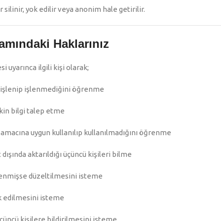
silinir, yok edilir veya anonim hale getirilir.
mındaki Haklarınız
uyarınca ilgili kişi olarak;
in işlenip işlenmediğini öğrenme
kin bilgi talep etme
amacına uygun kullanılıp kullanılmadığını öğrenme
 dışında aktarıldığı üçüncü kişileri bilme
şlenmişse düzeltilmesini isteme
k edilmesini isteme
çüncü kişilere bildirilmesini isteme