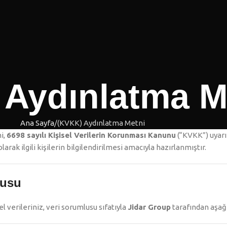
 Aydınlatma M
Ana Sayfa
(KVKK) Aydınlatma Metni
i,
6698 sayılı Kişisel Verilerin Korunması Kanunu
(“KVKK”) uyar
larak ilgili kişilerin bilgilendirilmesi amacıyla hazırlanmıştır.
lusu
l verileriniz, veri sorumlusu sıfatıyla
Jidar Group
tarafından aşağ