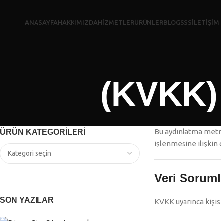
ANASAYFA
HAKKIMIZDA
HİZMETLER
ÜRÜNLER
BLOG
SSS
İLETİŞİM
(KVKK)
Bu aydınlatma metn
ÜRÜN KATEGORILERI
işlenmesine ilişkin o
Veri Sorum
SON YAZILAR
KVKK uyarınca kişise