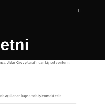
etni
ınca,
Jidar Group
tarafından kişisel verilerin
ıda açıklanan kapsamda işlenmektedir.