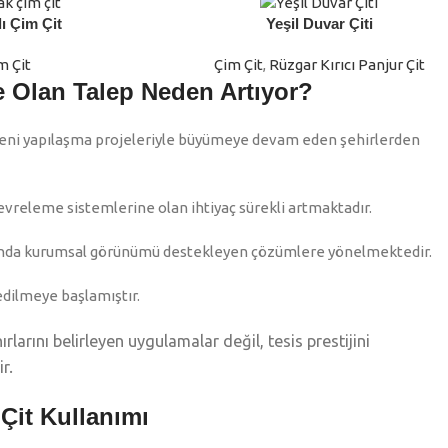
ı Çim Çit
Yeşil Duvar Çiti
DEVAMINI OKU
m Çit
Çim Çit
,
Rüzgar Kırıcı Panjur Çit
 Olan Talep Neden Artıyor?
 yeni yapılaşma projeleriyle büyümeye devam eden şehirlerden
 çevreleme sistemlerine olan ihtiyaç sürekli artmaktadır.
amanda kurumsal görünümü destekleyen çözümlere yönelmektedir.
edilmeye başlamıştır.
arını belirleyen uygulamalar değil, tesis prestijini
r.
 Çit Kullanımı