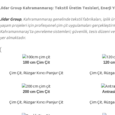
Jidar Group Kahramanmaraş: Tekstil Üretim Tesisleri, Enerji Ya
Jidar Group
, Kahramanmaraş genelinde tekstil fabrikaları, iplik üre
yaşam projeleri için profesyonel çim çit uygulamaları gerçekleştirm
Kahramanmaraş’ta çevreleme sistemleri; güvenlik, tesis düzeni ve
yer almaktadır.
100 cm Çim Çit
120 cm
DEVAMINI OKU
DEVAMINI OKU
Çim Çit
,
Rüzgar Kırıcı Panjur Çit
Çim Çit
,
Rüzgar
200 cm Çim Çit
Antrasi
DEVAMINI OKU
DEVAMINI OKU
Çim Çit
,
Rüzgar Kırıcı Panjur Çit
Çim Çit
,
Rüzgar