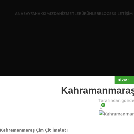
ANASAYFA
HAKKIMIZDA
HİZMETLER
ÜRÜNLER
BLOG
SSS
İLETİŞİM
HIZMET 
Kahramanmaraş 
Tarafından gönder
0
Kahramanmaraş Çim Çit İmalatı