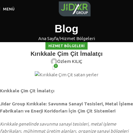
MENÜ
Blog
Ana Sayfa
Hizmet Bölgeleri
HIZMET BÖLGELERI
Kırıkkale Çim Çit İmalatçı
Özlem KILIÇ
0
Kırıkkale Çim Çit İmalatçı
Jidar Group Kırıkkale: Savunma Sanayi Tesisleri, Metal İşleme
Fabrikaları ve Enerji Koridorları İçin Çim Çit Sistemleri
Kırıkkale genelinde savunma sanayi tesisleri, metal işleme
fabrikaları, mühimmat üretim alanları, organize sanayi bölgeleri