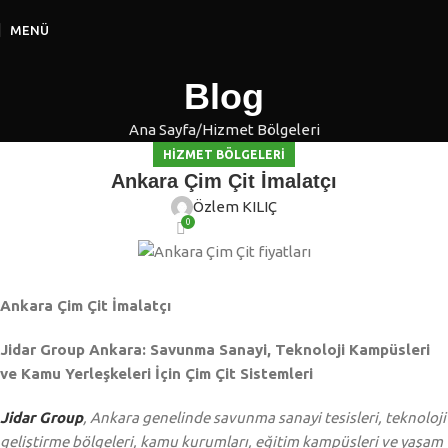
MENÜ
Blog
Ana Sayfa
Hizmet Bölgeleri
HIZMET BÖLGELERI
Ankara Çim Çit İmalatçı
Özlem KILIÇ
0
Ankara Çim Çit İmalatçı
Jidar Group Ankara: Savunma Sanayi, Teknoloji Kampüsleri
ve Kamu Yerleşkeleri İçin Çim Çit Sistemleri
Jidar Group
, Ankara genelinde savunma sanayi tesisleri, teknoloji
geliştirme bölgeleri, kamu kurumları, eğitim kampüsleri ve yaşam