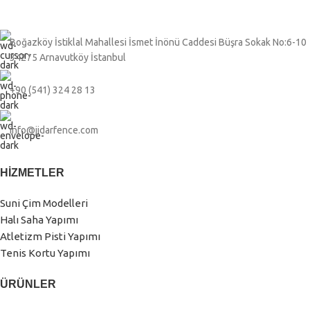
Boğazköy İstiklal Mahallesi İsmet İnönü Caddesi Büşra Sokak No:6-10
34275 Arnavutköy İstanbul
+90 (541) 324 28 13
info@jidarfence.com
HIZMETLER
Suni Çim Modelleri
Halı Saha Yapımı
Atletizm Pisti Yapımı
Tenis Kortu Yapımı
ÜRÜNLER